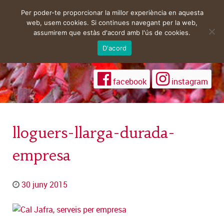
Per poder-te proporcionar la millor experiència en aquesta
web, usem cookies. Si continues navegant per la web,
assumirem que estàs d'acord amb l'ús de cookies.
D'acord
facebook
instagram
lloguers-llarga-durada-
empresa
30 juny 2015