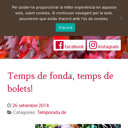
Per poder-te proporcionar la millor experiència en aquesta
web, usem cookies. Si continues navegant per la web,
assumirem que estàs d'acord amb l'ús de cookies.
D'acord
facebook
instagram
Temps de fonda, temps de
bolets!
26 setembre 2014
Categories:
Temporada de