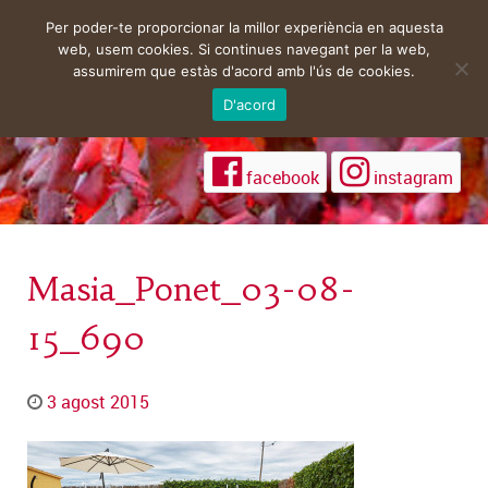
Per poder-te proporcionar la millor experiència en aquesta
web, usem cookies. Si continues navegant per la web,
assumirem que estàs d'acord amb l'ús de cookies.
D'acord
facebook
instagram
Masia_Ponet_03-08-
15_690
3 agost 2015