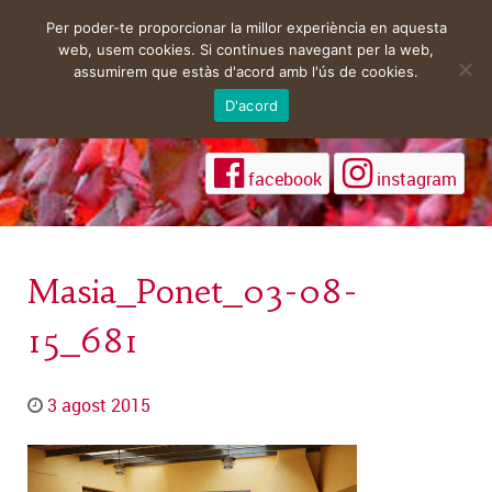
Per poder-te proporcionar la millor experiència en aquesta
web, usem cookies. Si continues navegant per la web,
assumirem que estàs d'acord amb l'ús de cookies.
D'acord
facebook
instagram
Masia_Ponet_03-08-
15_681
3 agost 2015