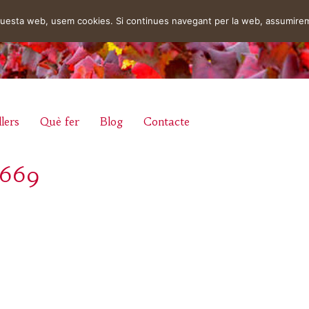
aquesta web, usem cookies. Si continues navegant per la web, assumire
lers
Què fer
Blog
Contacte
_669