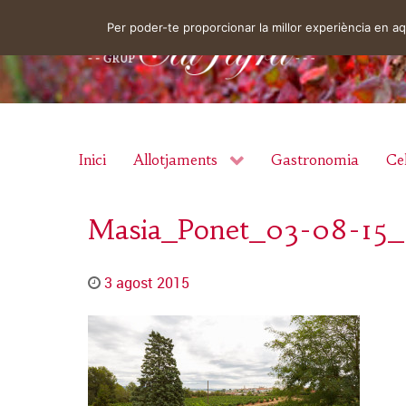
Per poder-te proporcionar la millor experiència en 
Inici
Allotjaments
Gastronomia
Cel
Masia_Ponet_03-08-15
3 agost 2015