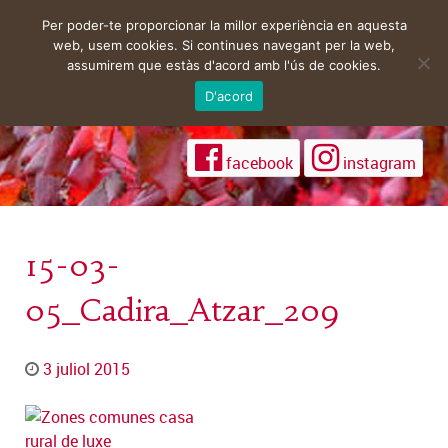
Per poder-te proporcionar la millor experiència en aquesta
web, usem cookies. Si continues navegant per la web,
assumirem que estàs d'acord amb l'ús de cookies.
D'acord
facebook
instagram
15-03-
05_Cadira_Atzar_209
3 juliol 2015