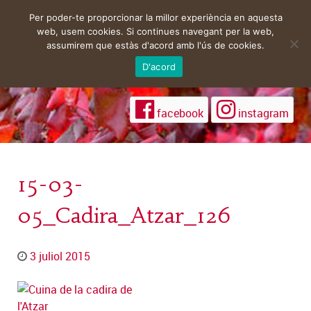
Per poder-te proporcionar la millor experiència en aquesta
web, usem cookies. Si continues navegant per la web,
assumirem que estàs d'acord amb l'ús de cookies.
D'acord
facebook
instagram
15-03-
05_Cadira_Atzar_126
3 juliol 2015