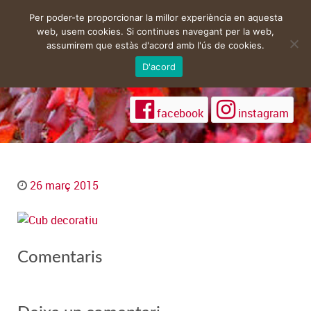
Per poder-te proporcionar la millor experiència en aquesta
web, usem cookies. Si continues navegant per la web,
assumirem que estàs d'acord amb l'ús de cookies.
D'acord
facebook
instagram
26 març 2015
Comentaris