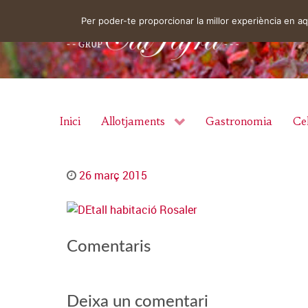
Per poder-te proporcionar la millor experiència en 
Inici
Allotjaments
Gastronomia
Cel
26 març 2015
Comentaris
Deixa un comentari