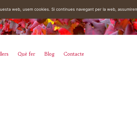
aquesta web, usem cookies. Si continues navegant per la web, assumire
lers
Què fer
Blog
Contacte