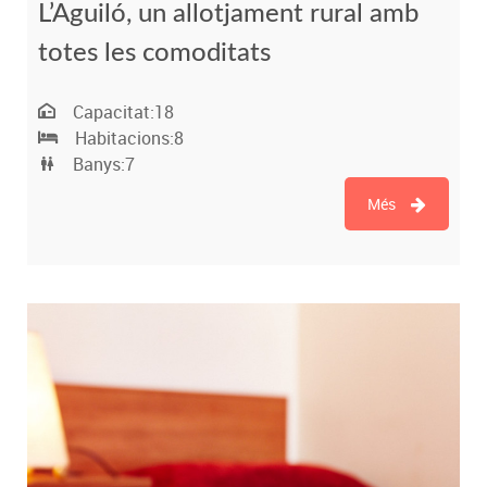
L’Aguiló, un allotjament rural amb
totes les comoditats
Capacitat:
18
Habitacions:
8
Banys:
7
Més