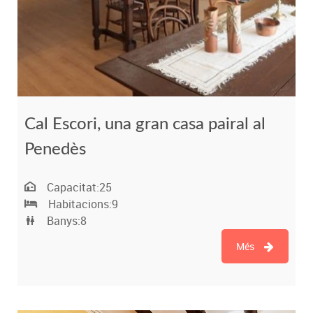
Cal Escori, una gran casa pairal al
Penedès
Capacitat:
25
Habitacions:
9
Banys:
8
Més