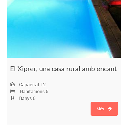
El Xiprer, una casa rural amb encant
Capacitat:
12
Habitacions:
6
Banys:
6
Més