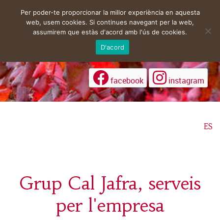
Per poder-te proporcionar la millor experiència en aquesta
web, usem cookies. Si continues navegant per la web,
assumirem que estàs d'acord amb l'ús de cookies.
D'acord
facebook
instagram
ES
Grup Cal Jafra, serveis
per l'empresa